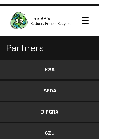
The 3R's
Reduce. Reuse. Recycle.
Partners
KSA
SEDA
DIPGRA
CZU