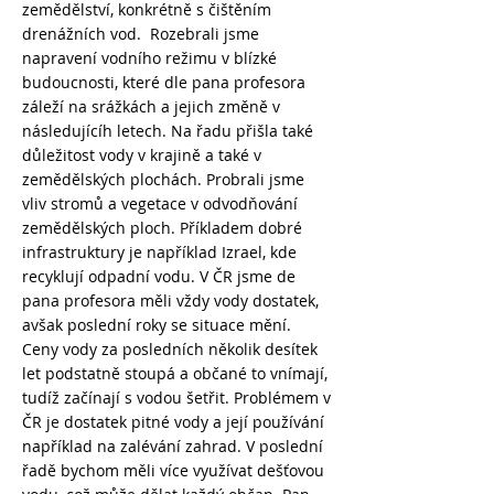
zemědělství, konkrétně s čištěním
drenážních vod. Rozebrali jsme
napravení vodního režimu v blízké
budoucnosti, které dle pana profesora
záleží na srážkách a jejich změně v
následujícíh letech. Na řadu přišla také
důležitost vody v krajině a také v
zemědělských plochách. Probrali jsme
vliv stromů a vegetace v odvodňování
zemědělských ploch. Příkladem dobré
infrastruktury je například Izrael, kde
recyklují odpadní vodu. V ČR jsme de
pana profesora měli vždy vody dostatek,
avšak poslední roky se situace mění.
Ceny vody za posledních několik desítek
let podstatně stoupá a občané to vnímají,
tudíž začínají s vodou šetřit. Problémem v
ČR je dostatek pitné vody a její používání
například na zalévání zahrad. V poslední
řadě bychom měli více využívat dešťovou