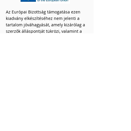
Az Európai Bizottság támogatása ezen
kiadvány elkészítéséhez nem jelenti a
tartalom jóváhagyását, amely kizárólag a
szerzők álláspontját tükrözi, valamint a
Bizottság nem tehető felelőssé ezen
információk bárminemű
felhasználásáért.
Adatvédelmi elvek
Fogadd el a kihívást, és kezdd el a
3R-t!
A projektet az Európai Bizottság
támogatásával finanszírozták. A