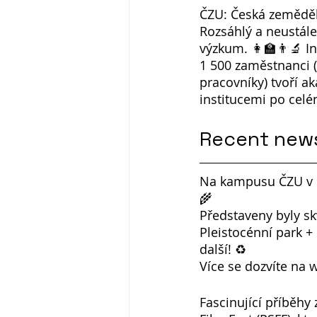
ČZU: Česká zeměděls
Rozsáhlý a neustále 
výzkum. 👩🏫👨🔬 In
1 500 zaměstnanci 
pracovníky) tvoří a
institucemi po celé
Recent new
Na kampusu ČZU v Pr
🌾
Představeny byly sk
Pleistocénní park +
další! ♻
Více se dozvíte na w
Fascinující příběhy