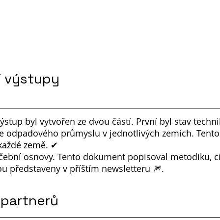
í výstupy
výstup byl vytvořen ze dvou částí. První byl stav techn
gie odpadového průmyslu v jednotlivých zemích. Tent
 každé země. ✔
čební osnovy. Tento dokument popisoval metodiku, cí
ou představeny v příštím newsletteru 🎆.
 partnerů