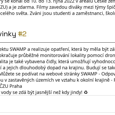
erý se konal od 10. do 13. října 2022 v areálu České z
(ČZU) a je zdarma. Filmy zavedou diváky mezi týmy šp
celého světa. Zváni jsou studenti a zaměstnanci, školn
inky 
#2
ektu SWAMP a realizuje opatření, která by měla být z
Pokračuje průběžné monitorování lokality pomocí dro
lita je také vybavena čidly, která umožňují vyhodnoco
í a jejich dlouhodobý dopad na krajinu. Budují se tak
Můžete se podívat na webové stránky SWAMP - Odpo
 v zastavěných územích ve vztahu k okolní krajině - 
 ČZU Praha
vody se zdá být jasnější než kdy jindy! ♻