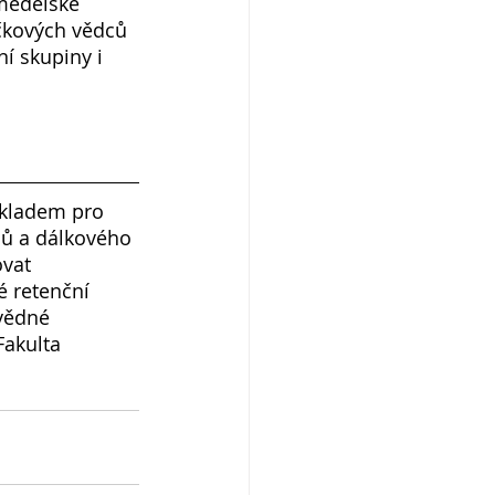
emědělské 
ičkových vědců 
í skupiny i 
ákladem pro 
nů a dálkového 
vat 
é retenční 
vědné 
Fakulta 