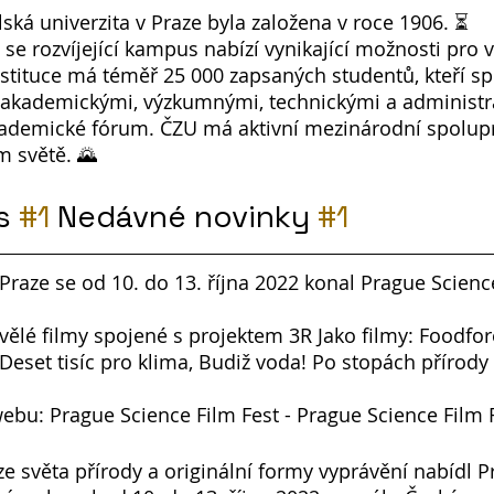
ká univerzita v Praze byla založena v roce 1906. ⏳
se rozvíjející kampus nabízí vynikající možnosti pro v
stituce má téměř 25 000 zapsaných studentů, kteří spo
(akademickými, výzkumnými, technickými a administra
kademické fórum. ČZU má aktivní mezinárodní spolupr
m světě. 🌄
s 
#1
 Nedávné novinky 
#1
aze se od 10. do 13. října 2022 konal Prague Science
vělé filmy spojené s projektem 3R Jako filmy: Foodfore
 Deset tisíc pro klima, Budiž voda! Po stopách přírod
ebu: Prague Science Film Fest - Prague Science Film Fe
 ze světa přírody a originální formy vyprávění nabídl 