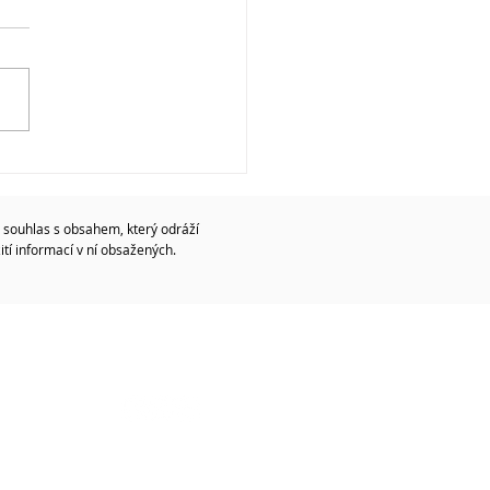
 souhlas s obsahem, který odráží
tí informací v ní obsažených.
Sledujte nás!
 the
-KA204-