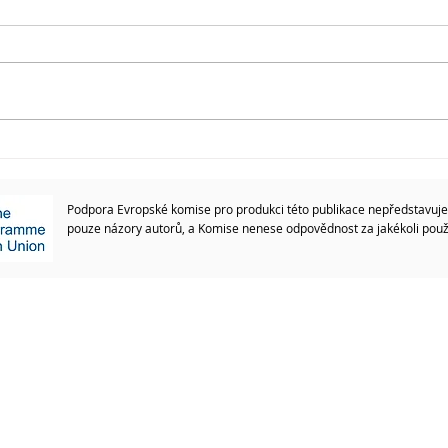
Projekt 3Rs AKTUALITY
číslo 4
Podpora Evropské komise pro produkci této publikace nepředstavuje
pouze názory autorů, a Komise nenese odpovědnost za jakékoli použi
licy
Take the Challenge and Start the 3R's
This project has been funded with support from
European Commission. Project no: 2020-1-PL01
081952.