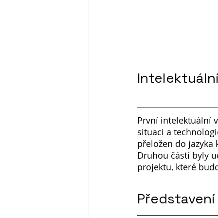
Intelektuáln
První intelektuální 
situaci a technolo
přeložen do jazyka
Druhou částí byly u
projektu, které bud
Představení