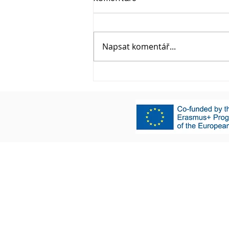
Napsat komentář...
Začala čtvrtá a poslední
fáze projektu 3R.
Mapa webu
Privacy Po
Domů
Manuál
Videa a Podcasty
Partneři a Kontakty