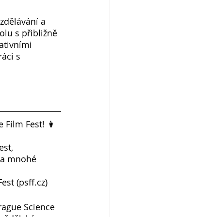
zdělávání a 
lu s přibližně 
tivními 
áci s 
 Film Fest! 👩
st, 
y a mnohé 
st (psff.cz)
Prague Science 