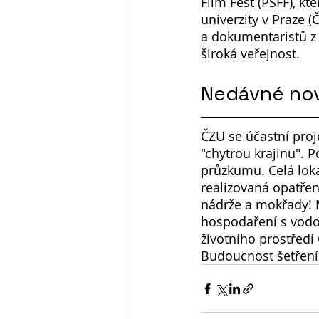
Film Fest (PSFF), kt
univerzity v Praze 
a dokumentaristů z 
široká veřejnost. 
Nedávné nov
ČZU se účastní proj
"chytrou krajinu". 
průzkumu. Celá loka
realizovaná opatřen
nádrže a mokřady! 
hospodaření s vodou
životního prostředí
Budoucnost šetření 